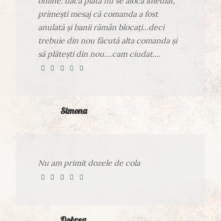
online: daca plata nu se alocă imediat,
primești mesaj că comanda a fost
anulată și banii rămân blocați...deci
trebuie din nou făcută alta comanda și
să plătești din nou....cam ciudat....
Simona
Nu am primit dozele de cola
Dobrea