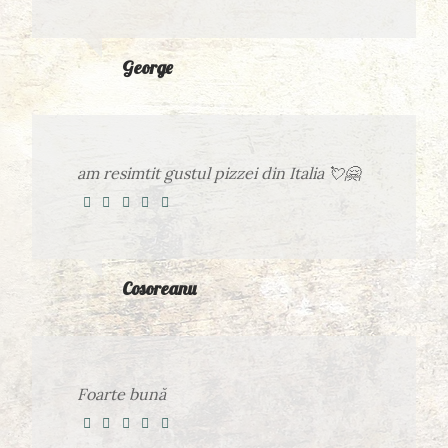
George
am resimtit gustul pizzei din Italia 💘🤗
Cosoreanu
Foarte bună