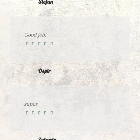
Stefan
Good job!
Ospir
super
Zaharia