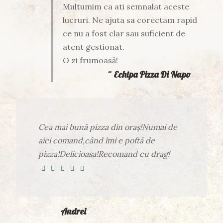
Multumim ca ati semnalat aceste
lucruri. Ne ajuta sa corectam rapid
ce nu a fost clar sau suficient de
atent gestionat.
O zi frumoasă!
~ Echipa Pizza Di Napo
Cea mai bună pizza din oraș!Numai de
aici comand,când îmi e poftă de
pizza!Delicioasa!Recomand cu drag!
Andrei