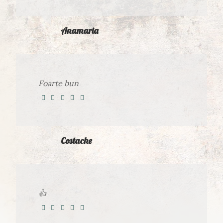
Anamaria
Foarte bun
Costache
👍